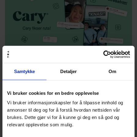
Innholdsmarkedsføring
Annonsering
+
Cary Bilglass
Samtykke
Detaljer
Om
Cary fikser
ruta!
Les mer
Vi bruker cookies for en bedre opplevelse
Vi bruker informasjonskapsler for å tilpasse innhold og
annonser til deg og for å forstå hvordan nettsiden vår
brukes. Dette gjør vi for å kunne gi deg en så god og
relevant opplevelse som mulig.