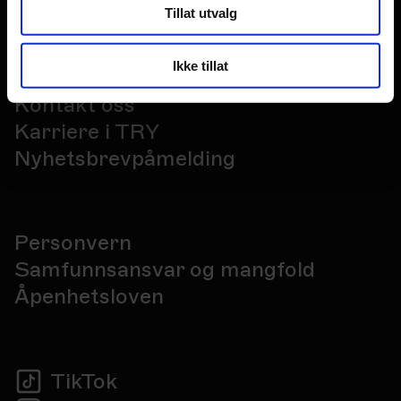
Tillat utvalg
Ikke tillat
Kontakt oss
Karriere i TRY
Nyhetsbrevpåmelding
Personvern
Samfunnsansvar og mangfold
Åpenhetsloven
TikTok