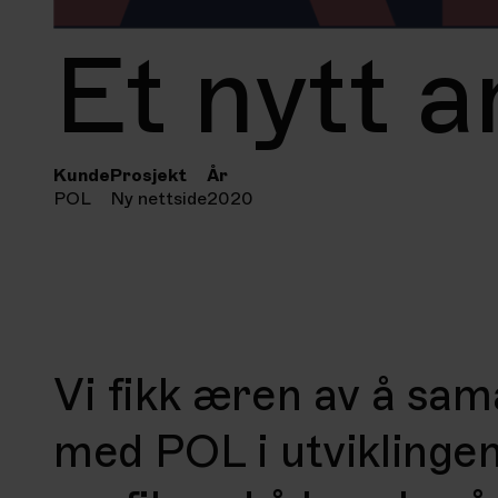
Et nytt a
Kunde
Prosjekt
År
POL
Ny nettside
2020
Vi fikk æren av å sa
med POL i utviklinge