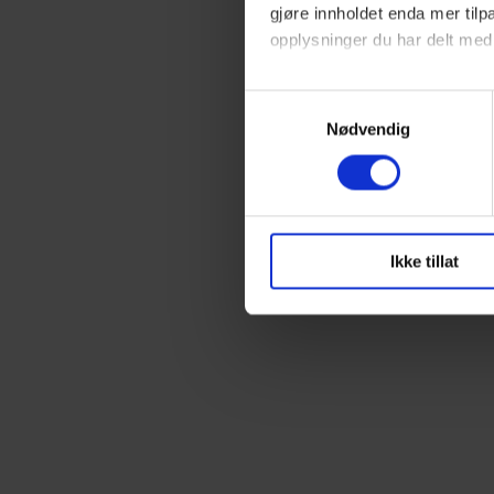
gjøre innholdet enda mer ti
opplysninger du har delt med
Du har full kontroll over hvil
Samtykkevalg
skape en bedre opplevelse fo
Nødvendig
Ikke tillat