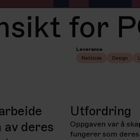
nsikt for 
Leveranse
Nettside
Design
marbeide
Utfordring
n av deres
Oppgaven var å skap
fungerer som deres 