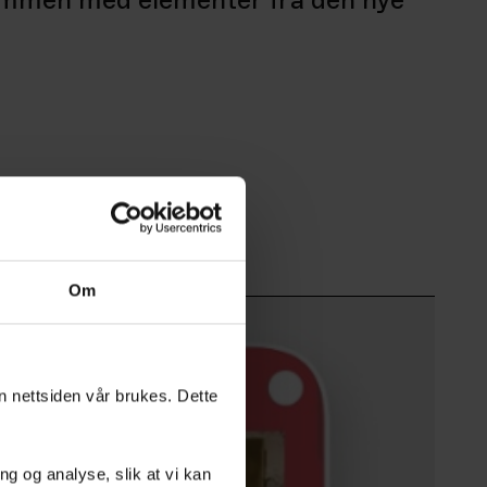
sammen med elementer fra den nye
Om
an nettsiden vår brukes. Dette
g og analyse, slik at vi kan