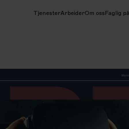
Tjenester
Arbeider
Om oss
Faglig på