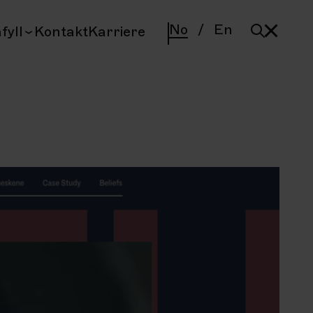
No
/
En
fyll
Kontakt
Karriere