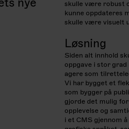
åets nye
skulle være robust o
kunne oppdateres m
skulle være visuelt 
Løsning
Siden alt innhold sk
oppgave i stor grad 
agere som tilrettele
Vi har bygget et fl
som bygger på publ
gjorde det mulig for
opplevelse og samt
i et CMS gjennom å 