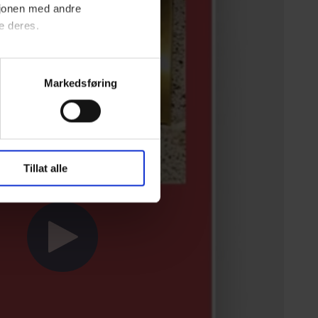
sjonen med andre
e deres.
ordan vi bruker dataene for å
Markedsføring
Tillat alle