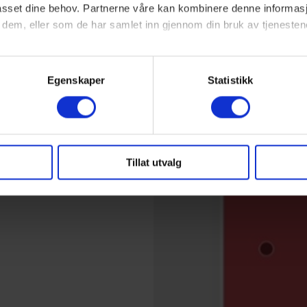
lpasset dine behov. Partnerne våre kan kombinere denne informa
 dem, eller som de har samlet inn gjennom din bruk av tjenesten
ke cookies du vil tillate, og vi oppfordrer deg til å lese mer om hv
r deg.
Egenskaper
Statistikk
Tillat utvalg