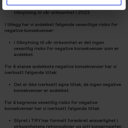
Vi har ikke avdekket noen negative konsekvenser i
tilknytning til vår virksomhet i 2023.
I tillegg har vi avdekket følgende vesentlige risiko for
negative konsekvenser:
I tilknytning til vår virksomhet er det ingen
vesentlig risiko for negative konsekvenser som er
avdekket.
For å stanse avdekkete negative konsekvenser har vi
iverksatt følgende tiltak:
Det er ikke iverksatt egne tiltak, da ingen negative
konsekvenser er avdekket.
For å begrense vesentlig risiko for negative
konsekvenser har vi iverksatt følgende tiltak:
Styret i TRY har formelt forankret ansvarlighet i
virksomhetens retningslinjer og gitt konsernsjefen