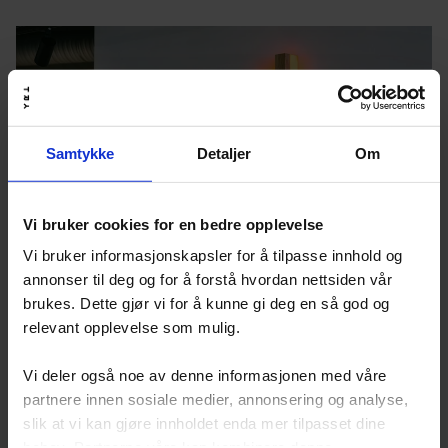
Samtykke
Detaljer
Om
Vi bruker cookies for en bedre opplevelse
Vi bruker informasjonskapsler for å tilpasse innhold og
annonser til deg og for å forstå hvordan nettsiden vår
brukes. Dette gjør vi for å kunne gi deg en så god og
relevant opplevelse som mulig.
Vi har etablert følgende retningslinjer og
Vi deler også noe av denne informasjonen med våre
rutiner for å håndtere faktiske og mulige
partnere innen sosiale medier, annonsering og analyse,
negative konsekvenser for grunnleggende
slik at vi kan gjøre innholdet enda mer tilpasset dine
behov. Partnerne våre kan kombinere denne