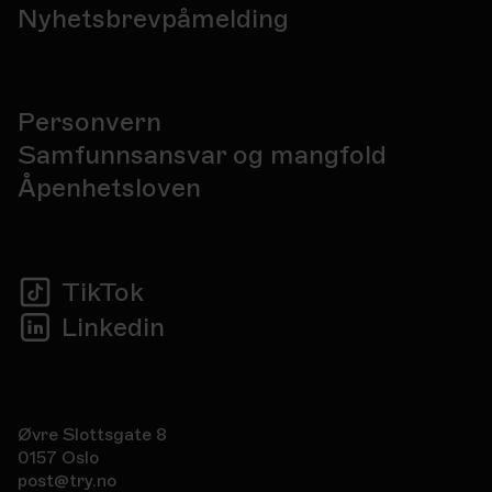
Nyhetsbrevpåmelding
Personvern
Samfunnsansvar og mangfold
Åpenhetsloven
TikTok
Linkedin
Øvre Slottsgate 8
0157 Oslo
post@try.no