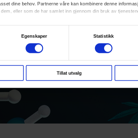
lpasset dine behov. Partnerne våre kan kombinere denne informa
 dem, eller som de har samlet inn gjennom din bruk av tjenesten
ke cookies du vil tillate, og vi oppfordrer deg til å lese mer om hv
r deg.
Egenskaper
Statistikk
Tillat utvalg