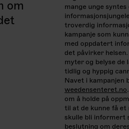
on om
mange unge syntes d
informasjonsjungele
det
troverdig informas
kampanje som kunne 
med oppdatert info
det påvirker helsen
myter og belyse de 
tidlig og hyppig can
Navet i kampanjen b
weedensenteret.no
om å holde på oppm
til at de kunne få e
skulle bli informert 
beslutning om deres