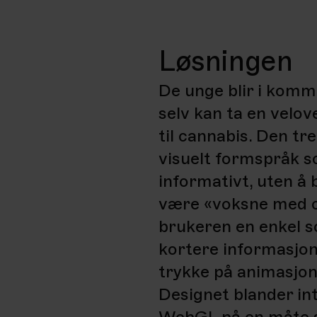
Løsningen
De unge blir i komm
selv kan ta en velo
til cannabis. Den t
visuelt formspråk s
informativt, uten å b
være «voksne med c
brukeren en enkel s
kortere informasjon
trykke på animasjon
Designet blander in