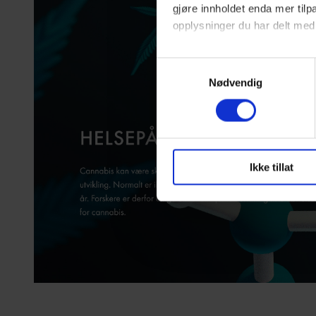
gjøre innholdet enda mer ti
opplysninger du har delt med
Du har full kontroll over hvil
Samtykkevalg
skape en bedre opplevelse fo
Nødvendig
Ikke tillat