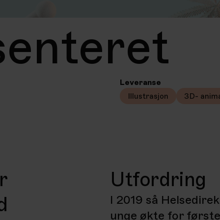
enteret
Leveranse
Illustrasjon
3D- anim
r
Utfordring
d
I 2019 så Helsedire
unge økte for første 