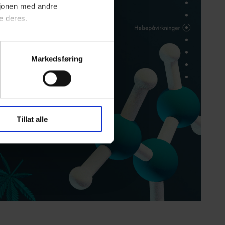
sjonen med andre
e deres.
ordan vi bruker dataene for å
Markedsføring
Tillat alle