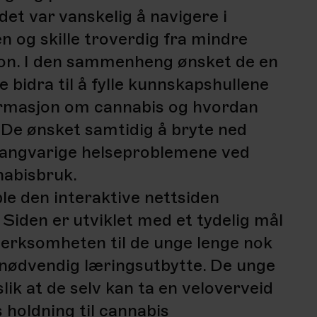
et var vanskelig å navigere i
n og skille troverdig fra mindre
jon. I den sammenheng ønsket de en
bidra til å fylle kunnskapshullene
rmasjon om cannabis og hvordan
. De ønsket samtidig å bryte ned
langvarige helseproblemene ved
nabisbruk.
le den interaktive nettsiden
. Siden er utviklet med et tydelig mål
erksomheten til de unge lenge nok
t nødvendig læringsutbytte. De unge
slik at de selv kan ta en veloverveid
 holdning til cannabis