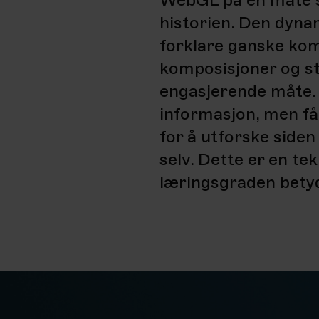
WebGL på en måte s
historien. Den dynam
forklare ganske kom
komposisjoner og sta
engasjerende måte. 
informasjon, men får
for å utforske siden
selv. Dette er en t
læringsgraden betyd