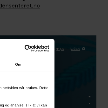
densenteret.no
Om
an nettsiden vår brukes. Dette
g og analyse, slik at vi kan