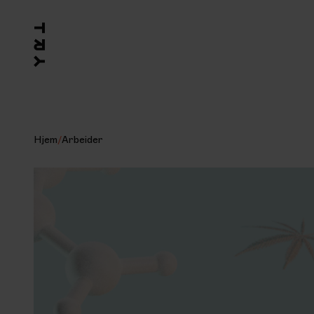
Hjem
/
Arbeider