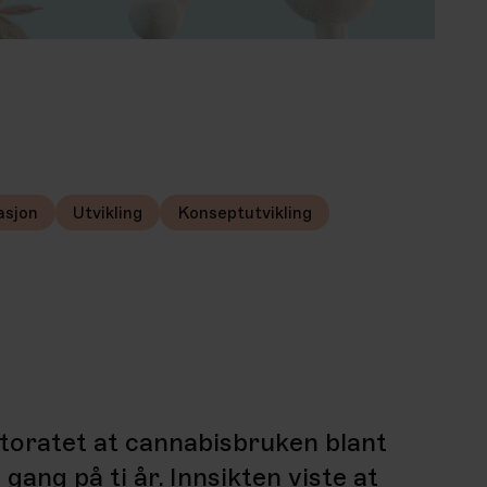
asjon
Utvikling
Konseptutvikling
ktoratet at cannabisbruken blant
gang på ti år. Innsikten viste at