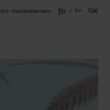
No
/
En
fyll
Kontakt
Karriere