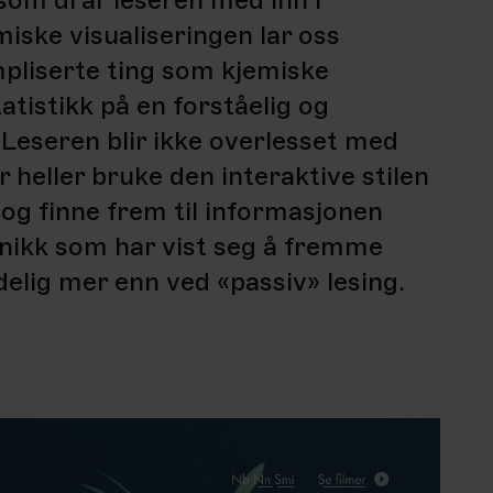
om drar leseren med inn i
iske visualiseringen lar oss
pliserte ting som kjemiske
tistikk på en forståelig og
Leseren blir ikke overlesset med
 heller bruke den interaktive stilen
 og finne frem til informasjonen
eknikk som har vist seg å fremme
elig mer enn ved «passiv» lesing.