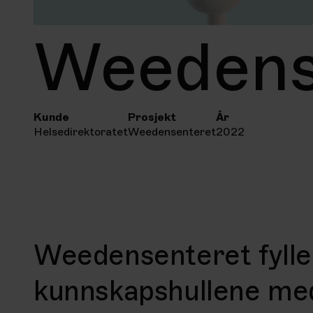
Weedens
Kunde
Prosjekt
År
Helsedirektoratet
Weedensenteret
2022
Weedensenteret fylle
kunnskapshullene me