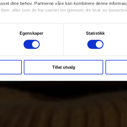
lpasset dine behov. Partnerne våre kan kombinere denne informa
 dem, eller som de har samlet inn gjennom din bruk av tjenesten
ke cookies du vil tillate, og vi oppfordrer deg til å lese mer om hv
r deg.
Egenskaper
Statistikk
Tillat utvalg