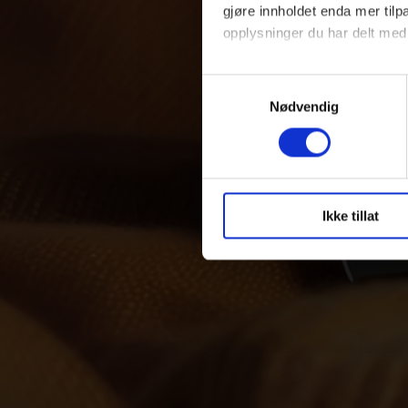
gjøre innholdet enda mer ti
opplysninger du har delt med
Du har full kontroll over hvil
Samtykkevalg
skape en bedre opplevelse fo
Nødvendig
Ikke tillat