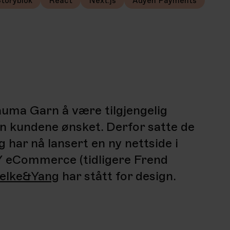
toryblok
React
Next.js
Adyen Payments
auma Garn
å være tilgjengelig
en kundene ønsket. Derfor satte de
g har nå lansert en ny nettside i
Y
eCommerce
(tidligere
Frend
ielke&Yang
har stått for design.