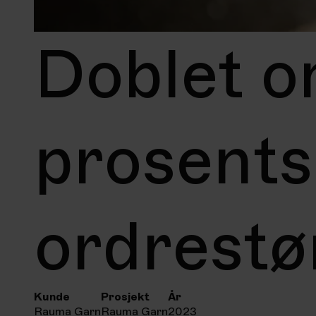
Doblet o
prosents
ordrestø
Kunde
Prosjekt
År
Rauma Garn
Rauma Garn
2023