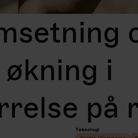
msetning 
 økning i
rrelse på 
Teknologi