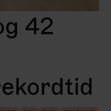
og 42
rekordtid