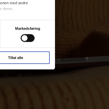
sjonen med andre
e deres.
ordan vi bruker dataene for å
Markedsføring
Tillat alle