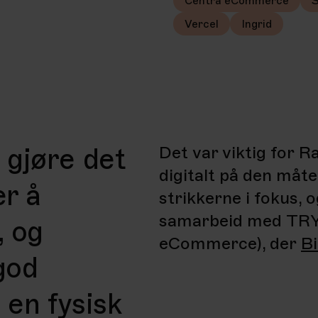
Centra eCommerce
S
Vercel
Ingrid
gjøre det
Det var viktig for
R
digitalt på den måt
er å
strikkerne i fokus, o
samarbeid med
TR
, og
eCommerce
)
, der
B
 god
 en fysisk