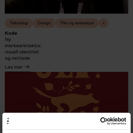
Teknologi
Design
Film og animasjon
+
Kode
Ny
merkearkitektur,
visuell identitet
og nettside
Les mer