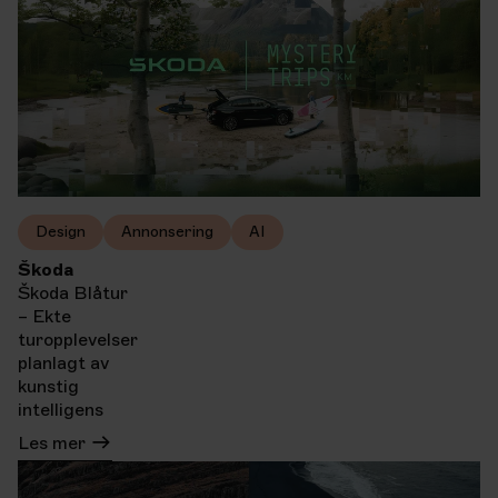
Design
Annonsering
AI
Škoda
Škoda Blåtur
– Ekte
turopplevelser
planlagt av
kunstig
intelligens
Les mer