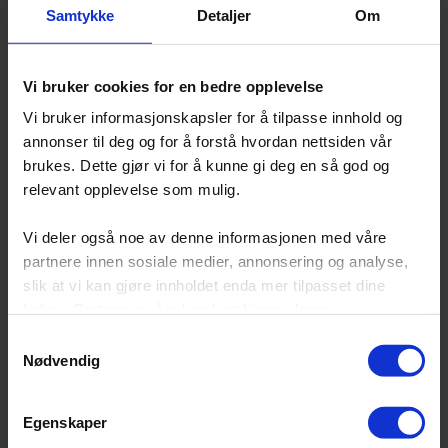
Samtykke
Detaljer
Om
Teknologi
Design
Film og animasjon
Ulv!Ulv!
Vi bruker cookies for en bedre opplevelse
Utstillingsdesign
Vi bruker informasjonskapsler for å tilpasse innhold og
for NTNU
annonser til deg og for å forstå hvordan nettsiden vår
Vitenskapsmuseet
brukes. Dette gjør vi for å kunne gi deg en så god og
Les mer
relevant opplevelse som mulig.
Vi deler også noe av denne informasjonen med våre
partnere innen sosiale medier, annonsering og analyse,
slik at vi kan gjøre innholdet enda mer tilpasset dine
behov. Partnerne våre kan kombinere denne
informasjonen med andre opplysninger du har delt med
Samtykkevalg
dem, eller som de har samlet inn gjennom din bruk av
Nødvendig
tjenestene deres.
Egenskaper
Du har full kontroll over hvilke cookies du vil tillate, og vi
Design
Film og animasjon
+