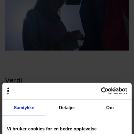
Verdi
Filmen har hatt stor verdi for Ombudet for barn og
unge og fungert godt som en samtalestarter. De har
allerede vist den flere ganger i sine møter med elever
og under besøk på skoler. Planen er også bruke den
Samtykke
Detaljer
Om
strategisk mot kommende russekull.
Filmen ble vist på flere infomøter ombudet holdt for
Vi bruker cookies for en bedre opplevelse
russ og russeforeldre sammen med både politi,