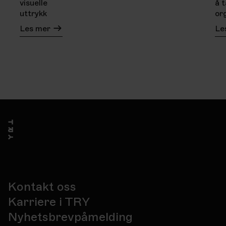
visuelle
å t
uttrykk
or
Les mer
Le
Kontakt oss
Karriere i TRY
Nyhetsbrevpåmelding