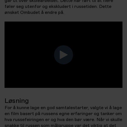
går ut over skolearbeidet. Dette har ført til at flere
føler seg utenfor og ekskludert i russetiden. Dette
ønsket Ombudet å endre på.
Løsning
For å kunne lage en god samtalestarter, valgte vi å lage
en film basert på russens egne erfaringer og tanker om
hva russefeiringen er og hva den bør være. Når vi skulle
snakke til russen som målgruppe var det viktig at det