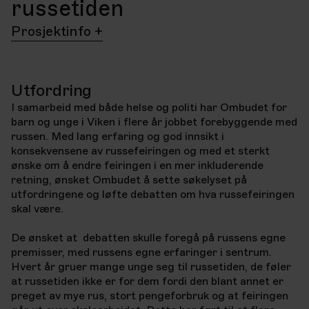
russetiden
Prosjektinfo
Kunde
Prosjekt
Ombudet for barn og
Det er mange
unge i Viken
forventninger til
Utfordring
russetiden
I samarbeid med både helse og politi har Ombudet for
År
barn og unge i Viken i flere år jobbet forebyggende med
2022
russen. Med lang erfaring og god innsikt i
Leveranse
konsekvensene av russefeiringen og med et sterkt
ønske om å endre feiringen i en mer inkluderende
Film
Konsept
Rådgivning
Annonsering
retning, ønsket Ombudet å sette søkelyset på
Kampanje
utfordringene og løfte debatten om hva russefeiringen
skal være.
De ønsket at debatten skulle foregå på russens egne
premisser, med russens egne erfaringer i sentrum.
Hvert år gruer mange unge seg til russetiden, de føler
at russetiden ikke er for dem fordi den blant annet er
preget av mye rus, stort pengeforbruk og at feiringen