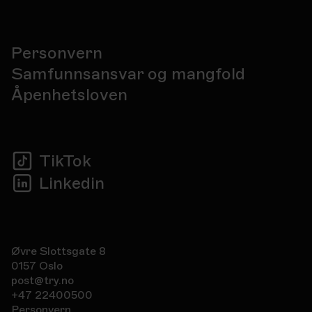
Personvern
Samfunnsansvar og mangfold
Åpenhetsloven
TikTok
Linkedin
Øvre Slottsgate 8
0157 Oslo
post@try.no
+47 22400500
Personvern