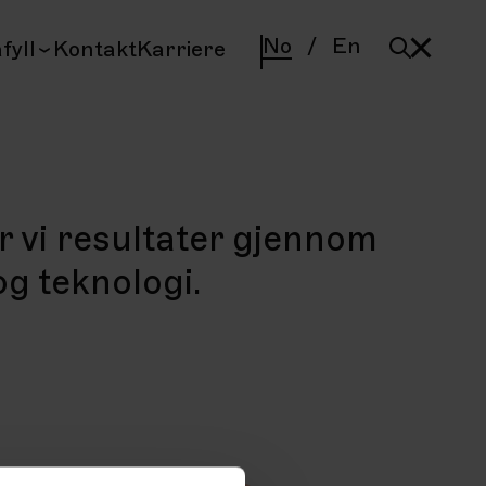
No
/
En
fyll
Kontakt
Karriere
 vi resultater gjennom
 og teknologi.