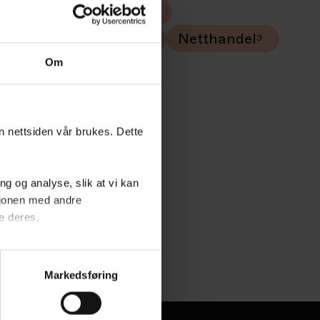
analyse
Etter jobb
Design
GEO
Netthandel
Om
an nettsiden vår brukes. Dette
g og analyse, slik at vi kan
sjonen med andre
e deres.
ordan vi bruker dataene for å
Markedsføring