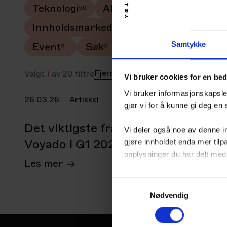
Teknologi
AI
Nyheter
Strat
Innholdsmarkedsføring
eCommerc
Samtykke
Event
Søk
edtech
Marketi
Fjern alle
Valgt
1
av
20
filtre
Vi bruker cookies for en be
Vi bruker informasjonskapsler
26.03.26
Artikkel
Marketing automation
gjør vi for å kunne gi deg en
Det viktigste fra Klaviyo og
Vi deler også noe av denne i
Voyado i Q1 2026
gjøre innholdet enda mer ti
opplysninger du har delt med
Les mer
Du har full kontroll over hvil
Samtykkevalg
skape en bedre opplevelse fo
Nødvendig