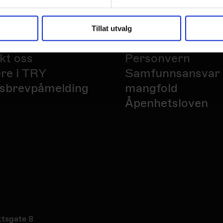
Tillat utvalg
kt oss
Personvern
ere i TRY
Samfunnsansvar
sbrevpåmelding
mangfold
Åpenhetsloven
ttsgate 8