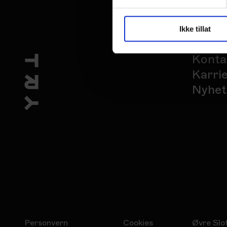
Ikke tillat
Konta
Karri
Nyhet
Personvern
Cookies
Øvre Slo