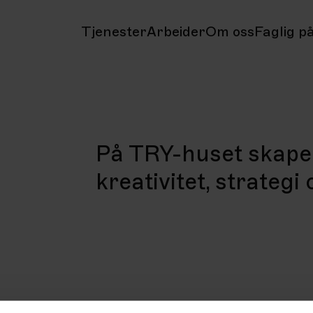
Tjenester
Arbeider
Om oss
Faglig på
På TRY-huset skaper
kreativitet, strategi