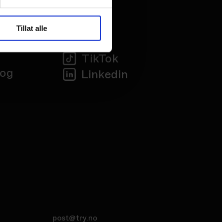
Tillat alle
TikTok
 og
Linkedin
post@try.no