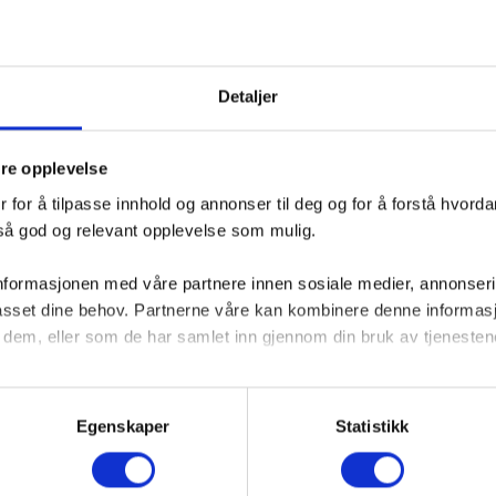
egi
Kommunikasjon og PR
Innsikt og 
e
Annonsering
HubSpot
Reklame
Detaljer
ng automation
Sosiale medier
dre opplevelse
 for å tilpasse innhold og annonser til deg og for å forstå hvord
 så god og relevant opplevelse som mulig.
nformasjonen med våre partnere innen sosiale medier, annonserin
lpasset dine behov. Partnerne våre kan kombinere denne informa
 dem, eller som de har samlet inn gjennom din bruk av tjenesten
ke cookies du vil tillate, og vi oppfordrer deg til å lese mer om hv
r deg.
Egenskaper
Statistikk