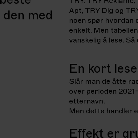
TRY, TRY Reklame, 
Apt, TRY Dig og TRY 
vi den med
noen spør hvordan de
enkelt. Men tabellen
vanskelig å lese. Så 
En kort les
Slår man de åtte r
over perioden 2021–2
etternavn.
Men dette handler e
Effekt er g