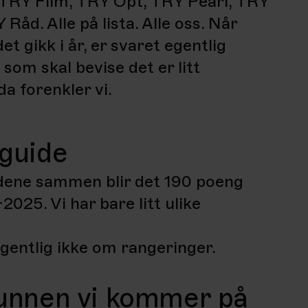
TRY Film, TRY Opt, TRY Pearl, TRY
Råd. Alle på lista. Alle oss. Når
t gikk i år, er svaret egentlig
 som skal bevise det er litt
da forenkler vi.
eguide
adene sammen blir det 190 poeng
025. Vi har bare litt ulike
gentlig ikke om rangeringer.
runnen vi kommer på