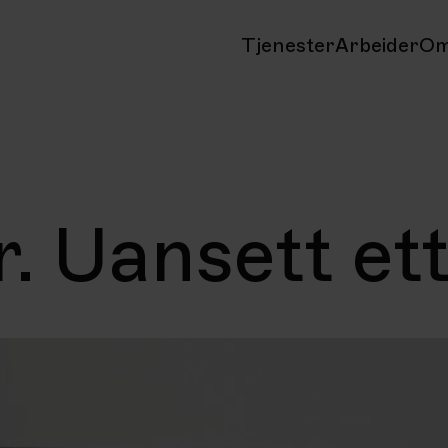
Tjenester
Arbeider
Om
. Uansett et