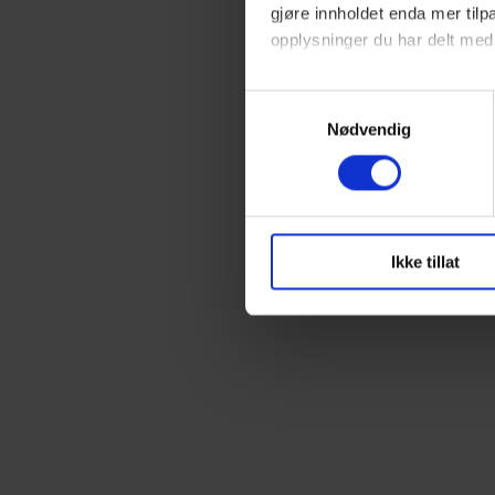
gjøre innholdet enda mer ti
opplysninger du har delt med
Du har full kontroll over hvil
Samtykkevalg
skape en bedre opplevelse fo
Nødvendig
Ikke tillat