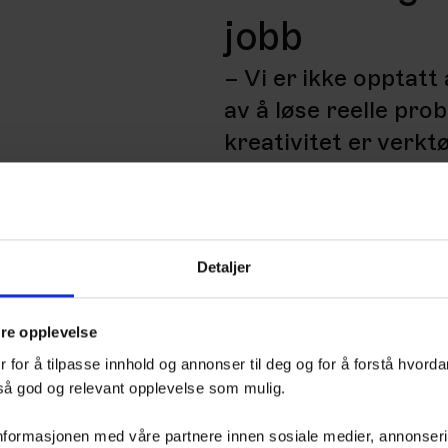
jobb
– Vi er ikke opptatt 
av å løse reelle pr
kreativitet er verktø
Prisene er bevis på a
TRY Reklame.
ANFO Effekt
premier
premierer dokumente
Detaljer
sammenheng mellom 
konkurransen TRY har
dre opplevelse
av kategorier og ku
 for å tilpasse innhold og annonser til deg og for å forstå hvord
 så god og relevant opplevelse som mulig.
– Effekt er ikke noe
det første spørsmålet
nformasjonen med våre partnere innen sosiale medier, annonserin