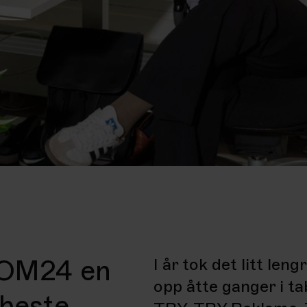
 KOM24 en
I år tok det litt len
opp åtte ganger i ta
 beste