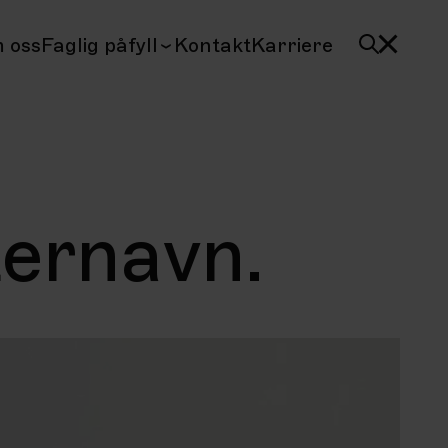
 oss
Faglig påfyll
Kontakt
Karriere
ternavn.