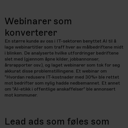
Webinarer som
konverterer
En større kunde av oss i IT-sektoren benyttet AI til å
lage webinartitler som traff hver av målbedriftene midt
i blinken. De analyserte hvilke utfordringer bedriftene
slet med (gjennom åpne kilder, jobbannonser,
årsrapporter osv.), og laget webinarer som tok for seg
akkurat disse problemstillingene. Et webinar om
"Hvordan redusere IT-kostnader med 30%» ble rettet
mot bedrifter som nylig hadde nedbemannet. Et annet
om "AI-etikk i offentlige anskaffelser" ble annonsert
mot kommuner.
Lead ads som føles som