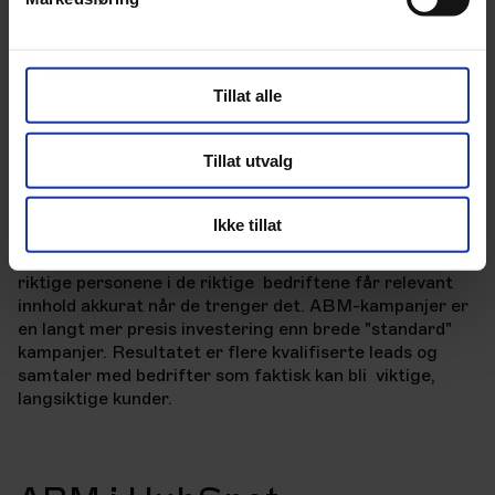
Koordiner salg og markedsføring:
Hvis
markedsføring sender en kampanje
om kostnadskutt til
en bedrift, må salg være klar til å følge opp med
konkrete besparelsesberegninger samme uke.
Tillat alle
Bunnlinjen
Tillat utvalg
ABM krever mer jobb på forhånd, men gir bedre
Ikke tillat
resultater på sikt. I stedet for å
håpe på at noen i
målgruppen din ser innholdet ditt, sørger du for at de
riktige
personene i de riktige bedriftene får relevant
innhold akkurat når de trenger det.
ABM-kampanjer er
en langt mer presis investering enn brede "standard"
kampanjer. Resultatet er flere kvalifiserte leads og
samtaler med bedrifter som
faktisk kan bli viktige,
langsiktige kunder.