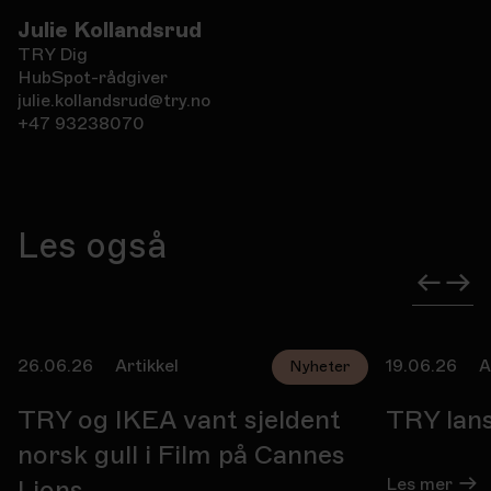
Julie Kollandsrud
TRY Dig
HubSpot-rådgiver
julie.kollandsrud@try.no
+47 93238070
Les også
26.06.26
Artikkel
19.06.26
A
Nyheter
TRY og IKEA vant sjeldent
TRY lan
norsk gull i Film på Cannes
Les mer
Lions