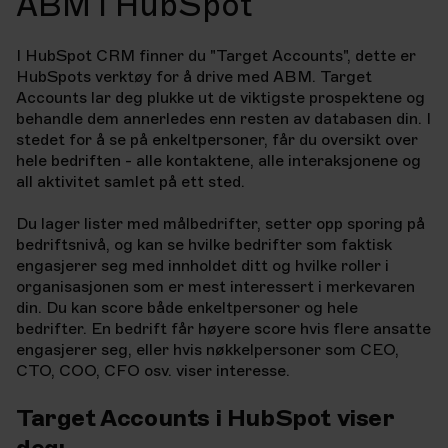
ABM i HubSpot
I HubSpot CRM finner du "Target Accounts", dette er
HubSpots verktøy for å drive
med ABM.
Target
Accounts lar deg plukke ut de viktigste prospektene og
behandle dem
annerledes enn resten av databasen din. I
stedet for å se på enkeltpersoner, får
du oversikt over
hele bedriften - alle kontaktene, alle interaksjonene og
all
aktivitet samlet på ett sted.
Du lager lister med målbedrifter, setter opp sporing på
bedriftsnivå, og kan se
hvilke bedrifter som faktisk
engasjerer seg med innholdet ditt og hvilke roller i
organisasjonen som er mest interessert i merkevaren
din.
Du kan score både enkeltpersoner og hele
bedrifter. En bedrift får høyere score hvis flere ansatte
engasjerer seg, eller hvis nøkkelpersoner som CEO,
CTO, COO, CFO osv. viser interesse.
Target Accounts i HubSpot viser
deg: