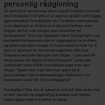
personlig rådgivning
En lead ad er en annonse på et sosialt medium med mål
om å få leadet til å fylle
ut et skjema og sånn sett legge
igjen kontaktinformasjonen sin. Fordelen med
lead ads
er at skjemaet er direkte inne på plattformen, man
hopper derfor over
steget som involverer en
landingsside. Ofte kan skjemaet være ferdigutfylt med
kontaktinformasjonen som er tilgjengelig via profilen,
og siden man ikke trenger
å forlate plattformen for å
fylle ut skjemaet er konverteringsraten ofte høy.
Standard lead ads kan lyde som følger; "Last ned vår
white paper om digital
transformasjon!". Lead ads
utarbeidet innen ABM-metodikken lyder mer som
følger; "Sjekk hvor mye dere kan spare på å
automatisere fakturabehandlingen
(kalkulator for
kommuner under 50.000 innbyggere)."
Forskjellen? Det ene er generisk innhold. Den andre har
et mer spisset og
slagkraftig budskap som hjelper
målgruppen med et konkret problem.