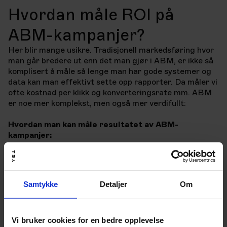
Hvordan måle ROI på
ABM-kampanjer?
Her blir mange usikre. Tradisjonell markedsføring hvor
man går bredere ut enn det man gjør i ABM, er ikke så
komplisert å måle så lenge man har gode systemer og
data kan man effektivt sette opp rapporter. Da måler vi
ofte kostnad per klikk og konverteringsrate mm. ABM
er noe mer komplekst, men også mer verdifullt:
Hvordan man kan måle resultatet av ABM-
kampanjer:
Pipeline-kvalitet: Hvor mange målbedrifter gikk fra
"aldri hørt om oss" til "aktiv dialog"?
Deal-størrelse: Hvordan er deal størrelsen fra
dealsene som kan attribueres ABM kampanjen vs.
Samtykke
Detaljer
Om
«vanlige leads» fra tradisjonelle kampanjer?
Salgssyklus: Hvor lang er salgssyklusen
sammenlignet med tidligere?
Kundes livstidsverdi: Hva er kundene tilegnet
Vi bruker cookies for en bedre opplevelse