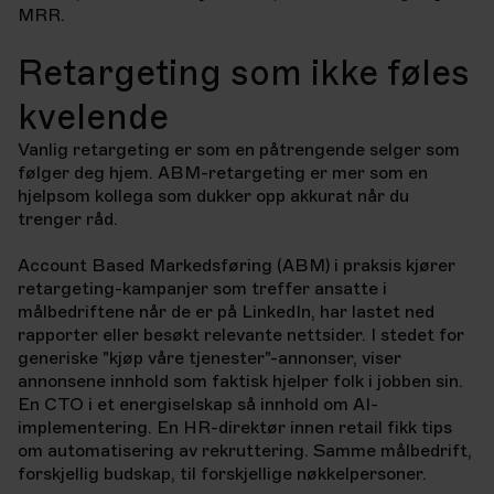
MRR.
Retargeting som ikke føles
kvelende
Vanlig retargeting er som en påtrengende selger som
følger deg hjem. ABM-retargeting er mer som en
hjelpsom kollega som dukker opp akkurat når du
trenger råd.
Account Based Markedsføring (ABM) i praksis kjører
retargeting-kampanjer som treffer ansatte i
målbedriftene når de er på LinkedIn, har lastet ned
rapporter eller besøkt relevante nettsider. I stedet for
generiske "kjøp våre tjenester"-annonser, viser
annonsene innhold som faktisk hjelper folk i jobben sin.
En CTO i et energiselskap så innhold om AI-
implementering. En HR-direktør innen retail fikk tips
om automatisering av rekruttering. Samme målbedrift,
forskjellig budskap, til forskjellige nøkkelpersoner.