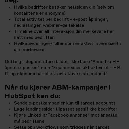
Hvilke bedrifter besøker nettsiden din (selv om
kontaktene er anonyme)
Total aktivitet per bedrift - e-post åpninger,
nedlastinger, webinar-
deltakelse
Timeline over all interaksjon din merkevare har
hatt med bedriften
Hvilke avdelinger/roller som er aktivt interessert i
din merkevare
Dette gir deg det store bildet. Ikke bare "Anne fra HR
åpnet e-posten", men "Equinor viser økt aktivitet - HR,
IT og økonomi har alle vært aktive siste måned."
Når du kjører ABM-kampanjer i
HubSpot kan du:
Sende e-postkampanjer kun til target accounts
Lage landingssider tilpasset spesifikke bedrifter
Kjøre LinkedIn/Facebook-annonser mot ansatte i
målbedriftene
Sette opp workflows som trigges når target