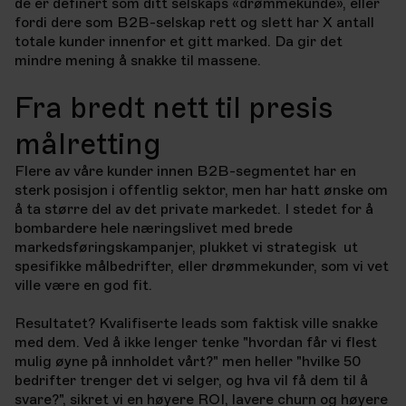
de er definert som ditt selskaps «drømmekunde», eller
fordi dere som B2B-selskap rett og slett har X antall
totale kunder innenfor et gitt marked. Da gir det
mindre mening å snakke til massene.
Fra bredt nett til presis
målretting
Flere av våre kunder innen B2B-segmentet har en
sterk posisjon i offentlig sektor,
men har hatt ønske om
å ta større del av det private markedet.
I stedet for å
bombardere hele næringslivet med brede
markedsføringskampanjer, plukket vi strategisk ut
spesifikke målbedrifter, eller
drømmekunder, som vi vet
ville være en god fit.
Resultatet? Kvalifiserte leads som faktisk ville snakke
med dem.
Ved å ikke lenger tenke "hvordan får vi flest
mulig øyne på innholdet vårt?" men
heller "hvilke 50
bedrifter trenger det vi selger, og hva vil få dem til å
svare?",
sikret vi en høyere ROI, lavere churn og høyere