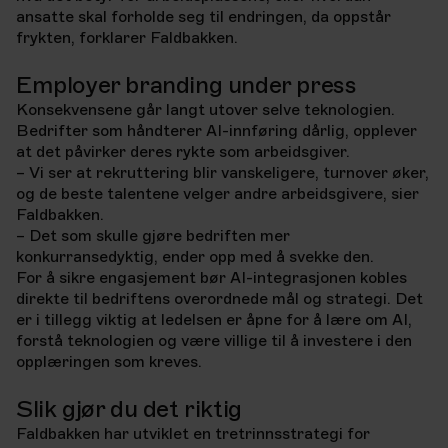
ansatte skal forholde seg til endringen, da oppstår
frykten, forklarer Faldbakken.
Employer branding under press
Konsekvensene går langt utover selve teknologien.
Bedrifter som håndterer AI-innføring dårlig, opplever
at det påvirker deres rykte som arbeidsgiver.
– Vi ser at rekruttering blir vanskeligere, turnover øker,
og de beste talentene velger andre arbeidsgivere, sier
Faldbakken.
– Det som skulle gjøre bedriften mer
konkurransedyktig, ender opp med å svekke den.
For å sikre engasjement bør AI-integrasjonen kobles
direkte til bedriftens overordnede mål og strategi. Det
er i tillegg viktig at ledelsen er åpne for å lære om AI,
forstå teknologien og være villige til å investere i den
opplæringen som kreves.
Slik gjør du det riktig
Faldbakken har utviklet en tretrinnsstrategi for