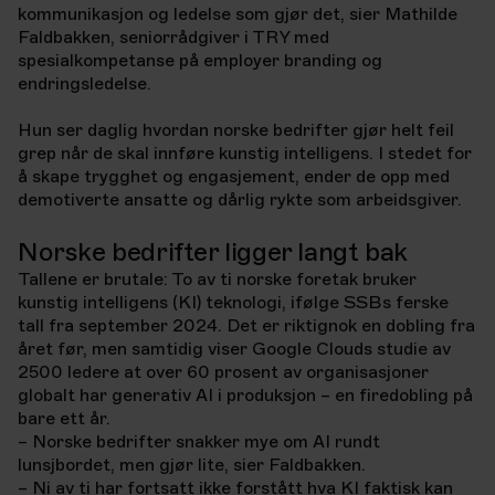
kommunikasjon og ledelse som gjør det, sier Mathilde
Faldbakken, seniorrådgiver i TRY med
spesialkompetanse på employer branding og
endringsledelse.
Hun ser daglig hvordan norske bedrifter gjør helt feil
grep når de skal innføre kunstig intelligens. I stedet for
å skape trygghet og engasjement, ender de opp med
demotiverte ansatte og dårlig rykte som arbeidsgiver.
Norske bedrifter ligger langt bak
Tallene er brutale: To av ti norske foretak bruker
kunstig intelligens (KI) teknologi, ifølge SSBs ferske
tall fra september 2024. Det er riktignok en dobling fra
året før, men samtidig viser Google Clouds studie av
2500 ledere at over 60 prosent av organisasjoner
globalt har generativ AI i produksjon – en firedobling på
bare ett år.
– Norske bedrifter snakker mye om AI rundt
lunsjbordet, men gjør lite, sier Faldbakken.
– Ni av ti har fortsatt ikke forstått hva KI faktisk kan