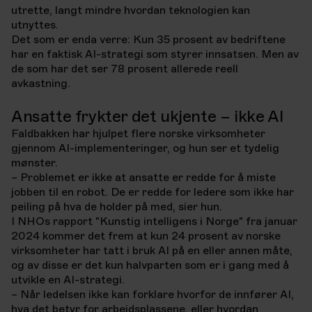
utrette, langt mindre hvordan teknologien kan
utnyttes.
Det som er enda verre: Kun 35 prosent av bedriftene
har en faktisk AI-strategi som styrer innsatsen. Men av
de som har det ser 78 prosent allerede reell
avkastning.
Ansatte frykter det ukjente – ikke AI
Faldbakken har hjulpet flere norske virksomheter
gjennom AI-implementeringer, og hun ser et tydelig
mønster.
– Problemet er ikke at ansatte er redde for å miste
jobben til en robot. De er redde for ledere som ikke har
peiling på hva de holder på med, sier hun.
I NHOs rapport "Kunstig intelligens i Norge" fra januar
2024 kommer det frem at kun 24 prosent av norske
virksomheter har tatt i bruk AI på en eller annen måte,
og av disse er det kun halvparten som er i gang med å
utvikle en AI-strategi.
– Når ledelsen ikke kan forklare hvorfor de innfører AI,
hva det betyr for arbeidsplassene, eller hvordan