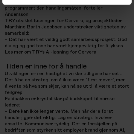
tenkt på selv. Dette uten at vi eksplisitt hadde
programmert den handlingsmåten, forteller
Andersson.
TRY utviklet løsningen for Cervera, og prosjektleder
Marthine Barth Jacobsen understreker viktigheten av
samarbeid:
– Det har vært et veldig godt samarbeidsprosjekt. God
dialog og god tone har vært kjempeviktig for å lykkes.
Les mer om TRYs AI-løsning for Cervera
Tiden er inne for å handle
Utviklingen er i en hastighet vi ikke tidligere har sett.
Det å ha en strategi om å ikke være "first mover", men
å vente på hva som skjer, kan nå se ut til å være et stort
feilgrep.
Faldbakken er krystallklar på budskapet til norske
ledere:
– Dere kan ikke lenger vente. Men når dere først
handler, gjør det riktig. Lag en strategi. Involver
ansatte. Kommuniser tydelig. Det er forskjellen på
bedrifter som styrker sitt employer brand gjennom AI,