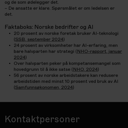
og de som ødelegger det.
– De ansatte er klare. Spørsmålet er om ledelsen er
det.
Faktaboks: Norske bedrifter og AI
20 prosent av norske foretak bruker AI-teknologi
(
SSB, september 2024
)
24 prosent av virksomheter har AI-erfaring, men
bare halvparten har strategi (
NHO-rapport, januar
2024
)
Over halvparten peker på kompetansemangel som
hovedgrunn til å ikke satse (
NHO, 2024
)
56 prosent av norske arbeidstakere kan redusere
arbeidstiden med minst 10 prosent ved bruk av AI
(
Samfunnsøkonomen, 2024
)
Kontaktpersoner