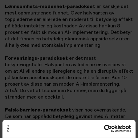
Lønnsomhets-modenhet-paradokset
er kanskje det
mest oppmuntrende funnet. Over halvparten av
topplederne ser allerede en moderat til betydelig effekt
på både inntekter og kostnader. Av disse har kun 8
prosent en faktisk moden AI-implementering. Det betyr
at det finnes en betydelig økonomisk oppside selv uten
å ha lyktes med storskala implementering.
Forventnings-paradokset
er det mest
bekymringsfulle. Halvparten av lederne er overbevist
om at AI vil endre spillereglene og ha en disruptiv effekt
på konkurranselandskapet de neste tre årene. Kun 10
prosent av disse har en moden AI-implementering.
Altså: Du vet at tsunamien kommer, men du ligger på
stranden med en cocktail.
Falsk-barriere-paradokset
viser noe overraskende.
De som har oppnådd betydelig gevinst med AI møter
både flere hindringer, og møter dem oftere. Det betyr
at hindringer ikke er en stoppsignaler, men snarere en
del av veien mot suksess.