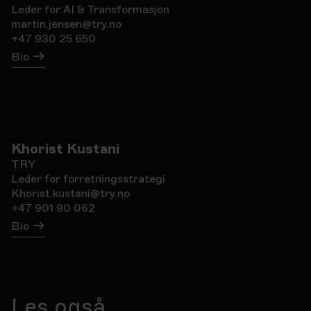
Leder for AI & Transformasjon
martin.jensen@try.no
+47 930 25 650
Bio
Khorist Kustani
TRY
Leder for forretningsstrategi
Khorist.kustani@try.no
+47 901 90 062
Bio
Les også