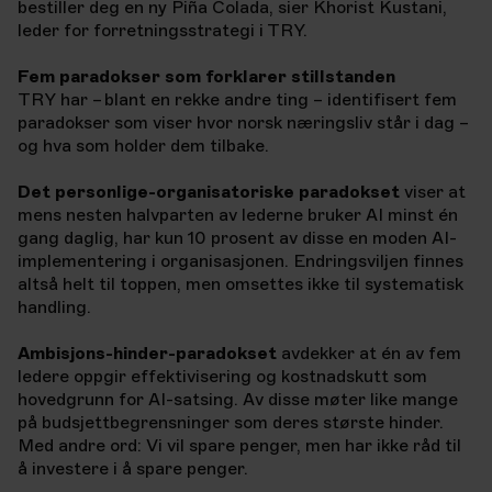
bestiller deg en ny Piña Colada, sier Khorist Kustani,
leder for forretningsstrategi i TRY.
Fem paradokser som forklarer stillstanden
TRY har – blant en rekke andre ting – identifisert fem
paradokser som viser hvor norsk næringsliv står i dag –
og hva som holder dem tilbake.
Det personlige-organisatoriske paradokset
viser at
mens nesten halvparten av lederne bruker AI minst én
gang daglig, har kun 10 prosent av disse en moden AI-
implementering i organisasjonen. Endringsviljen finnes
altså helt til toppen, men omsettes ikke til systematisk
handling.
Ambisjons-hinder-paradokset
avdekker at én av fem
ledere oppgir effektivisering og kostnadskutt som
hovedgrunn for AI-satsing. Av disse møter like mange
på budsjettbegrensninger som deres største hinder.
Med andre ord: Vi vil spare penger, men har ikke råd til
å investere i å spare penger.