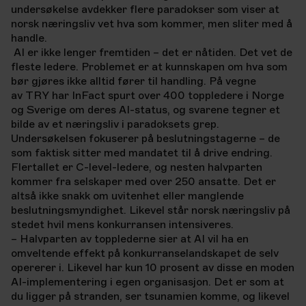
undersøkelse avdekker flere paradokser som viser at
norsk næringsliv vet hva som kommer, men sliter med å
handle.
AI er ikke lenger fremtiden – det er nåtiden. Det vet de
fleste ledere. Problemet er at kunnskapen om hva som
bør gjøres ikke alltid fører til handling. På vegne
av TRY har InFact spurt over 400 toppledere i Norge
og Sverige om deres AI-status, og svarene tegner et
bilde av et næringsliv i paradoksets grep.
Undersøkelsen fokuserer på beslutningstagerne – de
som faktisk sitter med mandatet til å drive endring.
Flertallet er C-level-ledere, og nesten halvparten
kommer fra selskaper med over 250 ansatte. Det er
altså ikke snakk om uvitenhet eller manglende
beslutningsmyndighet. Likevel står norsk næringsliv på
stedet hvil mens konkurransen intensiveres.
– Halvparten av topplederne sier at AI vil ha en
omveltende effekt på konkurranselandskapet de selv
opererer i. Likevel har kun 10 prosent av disse en moden
AI-implementering i egen organisasjon. Det er som at
du ligger på stranden, ser tsunamien komme, og likevel