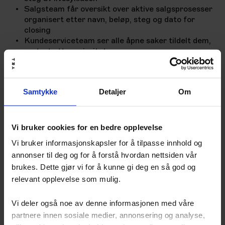
Salgsteam får oversikt over aktive salgsprosesser
organisert etter navn, beløp, steg og dato for
closing
Kundeserviceteam ser alle åpne saker tildelt dem,
sortert etter prioritet
Hvorfor dette er viktig
Store internasjonale selskaper bygger egne AI-
Samtykke
Detaljer
Om
systemer for å effektivisere interne prosesser. For
norske bedrifter handler det ikke alltid om å bygge
skreddersydde systemer – det handler om å velge
riktige verktøy.
Vi bruker cookies for en bedre opplevelse
HubSpot viser med denne lanseringen hvorfor de leder
Vi bruker informasjonskapsler for å tilpasse innhold og
an. De er ikke bare først med AI-integrasjoner – de
annonser til deg og for å forstå hvordan nettsiden vår
velger de beste verktøyene og gjør dem tilgjengelige
brukes. Dette gjør vi for å kunne gi deg en så god og
for alle kunder.
relevant opplevelse som mulig.
Tilgjengelighet
Connectoren er tilgjengelig for alle HubSpot-kunder på
Vi deler også noe av denne informasjonen med våre
tvers av alle nivåer og som har et betalt Claude-
partnere innen sosiale medier, annonsering og analyse,
abonnement (Pro, Max, Team eller Enterprise).