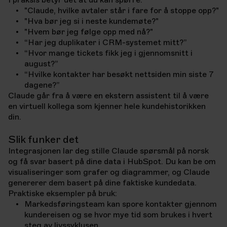
I praksis betyr det at du kan spørre:
"Claude, hvilke avtaler står i fare for å stoppe opp?"
"Hva bør jeg si i neste kundemøte?"
"Hvem bør jeg følge opp med nå?"
“Har jeg duplikater i CRM-systemet mitt?”
“Hvor mange tickets fikk jeg i gjennomsnitt i
august?”
“Hvilke kontakter har besøkt nettsiden min siste 7
dagene?”
Claude går fra å være en ekstern assistent til å være
en virtuell kollega som kjenner hele kundehistorikken
din.
Slik funker det
Integrasjonen lar deg stille Claude spørsmål på norsk
og få svar basert på dine data i HubSpot. Du kan be om
visualiseringer som grafer og diagrammer, og Claude
genererer dem basert på dine faktiske kundedata.
Praktiske eksempler på bruk:
Markedsføringsteam kan spore kontakter gjennom
kundereisen og se hvor mye tid som brukes i hvert
steg av livssyklusen