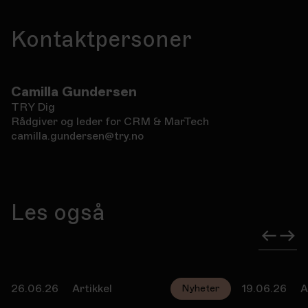
Kontaktpersoner
Camilla Gundersen
TRY Dig
Rådgiver og leder for CRM & MarTech
camilla.gundersen@try.no
Les også
26.06.26
Artikkel
19.06.26
A
Nyheter