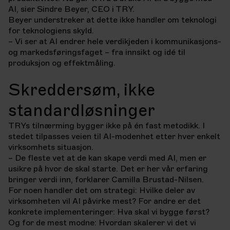
AI, sier Sindre Beyer, CEO i TRY.
Beyer understreker at dette ikke handler om teknologi
for teknologiens skyld.
– Vi ser at AI endrer hele verdikjeden i kommunikasjons-
og markedsføringsfaget – fra innsikt og idé til
produksjon og effektmåling.
Skreddersøm, ikke
standardløsninger
TRYs tilnærming bygger ikke på én fast metodikk. I
stedet tilpasses veien til AI-modenhet etter hver enkelt
virksomhets situasjon.
– De fleste vet at de kan skape verdi med AI, men er
usikre på hvor de skal starte. Det er her vår erfaring
bringer verdi inn, forklarer Camilla Brustad-Nilsen.
For noen handler det om strategi: Hvilke deler av
virksomheten vil AI påvirke mest? For andre er det
konkrete implementeringer: Hva skal vi bygge først?
Og for de mest modne: Hvordan skalerer vi det vi