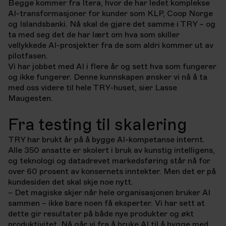
Begge kommer fra Itera, hvor de har ledet komplekse
AI-transformasjoner for kunder som KLP, Coop Norge
og Islandsbanki. Nå skal de gjøre det samme i TRY – og
ta med seg det de har lært om hva som skiller
vellykkede AI-prosjekter fra de som aldri kommer ut av
pilotfasen.
Vi har jobbet med AI i flere år og sett hva som fungerer
og ikke fungerer. Denne kunnskapen ønsker vi nå å ta
med oss videre til hele TRY-huset, sier Lasse
Maugesten.
Fra testing til skalering
TRY har brukt år på å bygge AI-kompetanse internt.
Alle 350 ansatte er skolert i bruk av kunstig intelligens,
og teknologi og datadrevet markedsføring står nå for
over 60 prosent av konsernets inntekter. Men det er på
kundesiden det skal skje noe nytt.
– Det magiske skjer når hele organisasjonen bruker AI
sammen – ikke bare noen få eksperter. Vi har sett at
dette gir resultater på både nye produkter og økt
produktivitet. Nå går vi fra å bruke AI til å bygge med