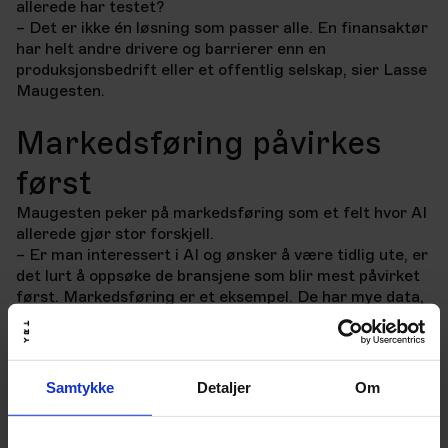
allerede har testet?
– Det er ikke én løsning som passer alle. En finansaktør
har helt andre drivere og barrierer enn en
produksjonsbedrift eller et offentlig selskap, sier Lasse
Maugesten.
Markedsføring påvirkes
først
Maugesten peker på markedsføring som et felt hvor AI
allerede gjør stor forskjell.
– Er man interessert i AI og ønsker å være tidlig ute, er
det lurt å oppsøke de bransjene som blir mest påvirket
først. Markedsføring er et eksempel. De har mye data,
det brukes mye penger, og teknologien fungerer godt
innenfor dette området.
Brustad-Nilsen legger til at TRYs tverrfaglighet gir en
fordel.
Samtykke
Detaljer
Om
– TRY er et spennende selskap. De er tverrfaglige fra
kreatører og designere til dataspesialister, utviklere og
teknologer, opererer i flere land og er ikke redde for å