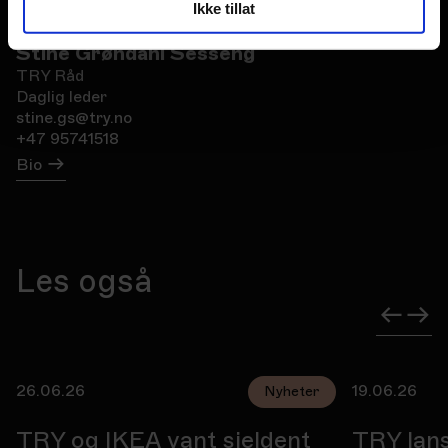
Ikke tillat
Stine Grøndahl Sesseng
TRY Råd
Daglig leder
stine.gs@try.no
+47 95741518
Bio
Les også
26.06.26
19.06.26
Nyheter
TRY og IKEA vant sjeldent
TRY lan