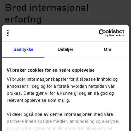
Bred internasjonal
erfaring
Etter 23 år på Stortinget, både som politisk rådgiver,
stortingsrepresentant og som statsråd, har
Trettebergstuen jobbet tett med både norske
myndigheter og internasjonale organisasjoner, og
Samtykke
Detaljer
Om
kjenner institusjonene godt samt har et bredt
internasjonalt nettverk. Hun har representert Norge i
flere delegasjoner til FN, har flere perioder i
Vi bruker cookies for en bedre opplevelse
delegasjonen til Europaparådets
parlamentsrikerforsamling, og de siste 3 årene brukt
Vi bruker informasjonskapsler for å tilpasse innhold og
mye tid i Stortingets delegasjon til NATOs
annonser til deg og for å forstå hvordan nettsiden vår
parlamentariske forsamling. I tillegg har hun lang
brukes. Dette gjør vi for å kunne gi deg en så god og
erfaring fra Europabevegelsen og Europeisk Ungdom.
relevant opplevelse som mulig.
– Dagens utfordringer krever at vi forstår ekstra godt
hvordan norsk politikk henger sammen med det som
Vi deler også noe av denne informasjonen med våre
skjer internasjonalt. Det gjelder alt fra
partnere innen sosiale medier, annonsering og analyse,
sikkerhetspolitikk, til spørsmål om skytjenester, til EU-
slik at vi kan gjøre innholdet enda mer tilpasset dine