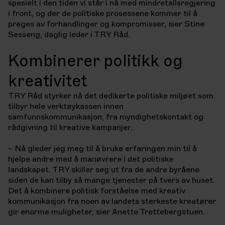
spesielt i
den tiden vi står i nå med mindretallsregjering
i front, og der de politiske prosessene kommer
til å
preges av forhandlinger og kompromisser, sier Stine
Sesseng, daglig leder i TRY Råd.
Kombinerer politikk og
kreativitet
TRY Råd styrker nå det dedikerte politiske miljøet som
tilbyr hele verktøykassen innen
samfunnskommunikasjon, fra myndighetskontakt og
rådgivning til kreative kampanjer.
– Nå gleder jeg meg til å bruke erfaringen min til å
hjelpe andre med å manøvrere i det
politiske
landskapet. TRY skiller seg ut fra de andre byråene
siden de kan tilby så mange
tjenester på tvers av huset.
Det å kombinere politisk forståelse med kreativ
kommunikasjon
fra noen av landets sterkeste kreatører
gir enorme muligheter, sier Anette Trettebergstuen.