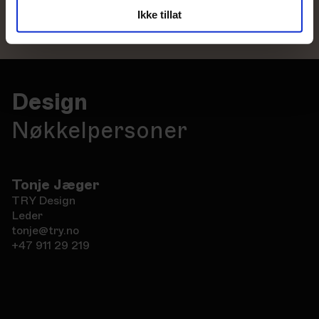
Ikke tillat
Se alle arbeider
Design
Nøkkelpersoner
Tonje Jæger
TRY Design
Leder
tonje@try.no
+47 911 29 219