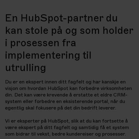
løsningen. Vi kan tilby ulike opplæringsformer som
webinarer, kurs, workshops, video-tutorials, eller e-
En HubSpot-partner du
læring tilpasset deres behov og nivå.
kan stole på og som holder
Vi gir også support via telefon, e-post og over
videomøte.
i prosessen fra
implementering til
utrulling
Du er en ekspert innen ditt fagfelt og har kanskje en
visjon om hvordan HubSpot kan forbedre virksomheten
din. Det kan være krevende å erstatte et eldre CRM-
system eller forbedre en eksisterende portal, når du
egentlig skal fokusere på det din bedrift leverer.
Vi er eksperter på HubSpot, slik at du kan fortsette å
være ekspert på ditt fagfelt og samtidig få et system
som bidrar til vekst, bedre kundereiser og prosesser.