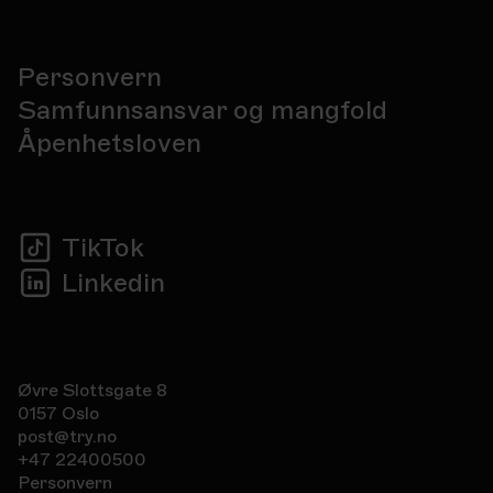
Personvern
Samfunnsansvar og mangfold
Åpenhetsloven
TikTok
Linkedin
Øvre Slottsgate 8
0157 Oslo
post@try.no
+47 22400500
Personvern