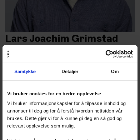
Lars Joachim Grimstad
Kreativ leder, TRY Reklame
+ 47 970 44 475
Lars@try.no
Samtykke
Detaljer
Om
TRY Reklame
Lars Joachim Grimstad
er kreativ leder og
tekstforfatter i TRY Reklamebyrå.
Vi bruker cookies for en bedre opplevelse
Han har studiebakgrunn fra UiO med en cand.mag-grad
Vi bruker informasjonskapsler for å tilpasse innhold og
(jus + statsvitenskap).
annonser til deg og for å forstå hvordan nettsiden vår
brukes. Dette gjør vi for å kunne gi deg en så god og
Han har vært tekstforfatter i reklamebransjen siden
relevant opplevelse som mulig.
1999 – hele tiden i team med Egil Pay (AD). De jobbet
sammen i Dinamo Reklamebyrå 1999-2007, men siden