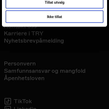
Tillat utvalg
Ikke tillat
Kontakt oss
Karriere i TRY
Nyhetsbrevpåmelding
Personvern
Samfunnsansvar og mangfold
Åpenhetsloven
TikTok