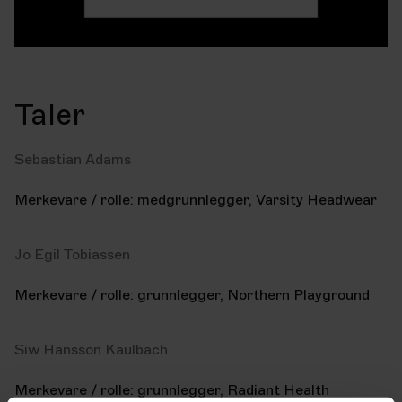
Taler
Sebastian Adams
Merkevare / rolle: medgrunnlegger, Varsity Headwear
Jo Egil Tobiassen
Merkevare / rolle: grunnlegger, Northern Playground
Siw Hansson Kaulbach
Merkevare / rolle: grunnlegger, Radiant Health