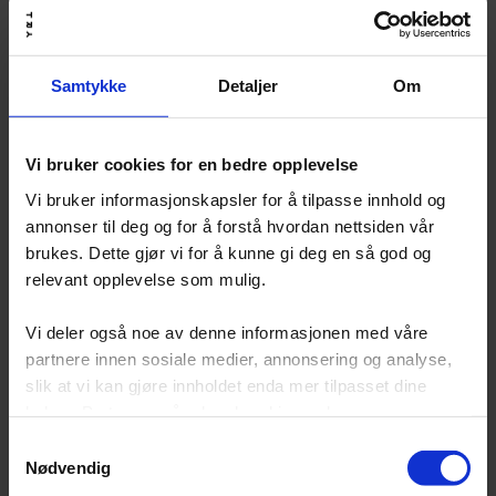
Samtykke
Detaljer
Om
Følg nyhetsbrevet
Meld deg på
vårt – for å få
informasjonen først
Vi bruker cookies for en bedre opplevelse
Vi bruker informasjonskapsler for å tilpasse innhold og
annonser til deg og for å forstå hvordan nettsiden vår
brukes. Dette gjør vi for å kunne gi deg en så god og
Om denne samtalen
relevant opplevelse som mulig.
Hva skjer når veksten ikke starter i en ads manager?
Vi deler også noe av denne informasjonen med våre
Tre merkevarer og tre ulike veier. Varsity kuttet betalt
markedsføring helt og bygget omsetningen opp igjen
partnere innen sosiale medier, annonsering og analyse,
på 12 måneder. Northern Playground gikk offentlig ut
slik at vi kan gjøre innholdet enda mer tilpasset dine
mot plattformene og bygger merkevaren uten dem.
behov. Partnerne våre kan kombinere denne
Radiant Health kombinerer betalt med
informasjonen med andre opplysninger du har delt med
Samtykkevalg
grunnleggerdrevet innhold og ekte relasjoner.
dem, eller som de har samlet inn gjennom din bruk av
Nødvendig
tjenestene deres.